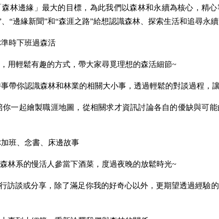
森林邊緣」最大的目標，為此我們以森林和永續為核心，精心客
網”、“邊緣新聞”和“森涯之路”給想認識森林、探索生活和追尋永
你準時下班過森活
，用輕鬆有趣的方式，帶大家尋覓理想的森活細節~
時事帶你認識森林和林業的相關大小事，透過輕鬆的對談過程，讓
陪你一起繪製職涯地圖，從相關求才資訊討論各自的優缺與可能
你加班、念書、床邊故事
森林系的慢活人參當下酒菜，度過夜晚的放鬆時光~
行訪談或分享，除了滿足你我的好奇心以外，更期望透過經驗的